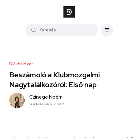
Diákhálózat
Beszámoló a Klubmozgalmi
Nagytalálkozóról: Első nap
Czinege Noémi
2021-09-24
2 perc