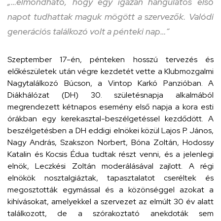
„…elmondható, hogy egy igazán hangulatos első
napot tudhattak maguk mögött a szervezők. Valódi
generációs találkozó volt a pénteki nap…”
Szeptember 17-én, pénteken hosszú tervezés és
előkészületek után végre kezdetét vette a Klubmozgalmi
Nagytalálkozó Búcson, a Vintop Karkó Panzióban. A
Diákhálózat (DH) 30. születésnapja alkalmából
megrendezett kétnapos esemény első napja a kora esti
órákban egy kerekasztal-beszélgetéssel kezdődött. A
beszélgetésben a DH eddigi elnökei közül Lajos P. János,
Nagy András, Szakszon Norbert, Bóna Zoltán, Hodossy
Katalin és Kocsis Édua tudtak részt venni, és a jelenlegi
elnök, Leczkési Zoltán moderálásával zajlott. A régi
elnökök nosztalgiáztak, tapasztalatot cseréltek és
megosztották egymással és a közönséggel azokat a
kihívásokat, amelyekkel a szervezet az elmúlt 30 év alatt
találkozott, de a szórakoztató anekdoták sem