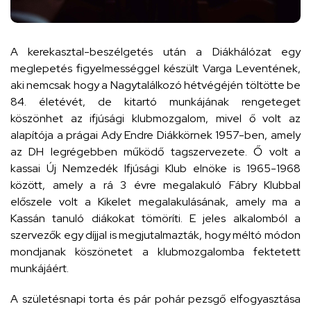
A kerekasztal-beszélgetés után a Diákhálózat egy
meglepetés figyelmességgel készült Varga Leventének,
aki nemcsak hogy a Nagytalálkozó hétvégéjén töltötte be
84. életévét, de kitartó munkájának rengeteget
köszönhet az ifjúsági klubmozgalom, mivel ő volt az
alapítója a prágai Ady Endre Diákkörnek 1957-ben, amely
az DH legrégebben működő tagszervezete. Ő volt a
kassai Új Nemzedék Ifjúsági Klub elnöke is 1965-1968
között, amely a rá 3 évre megalakuló Fábry Klubbal
előszele volt a Kikelet megalakulásának, amely ma a
Kassán tanuló diákokat tömöríti. E jeles alkalomból a
szervezők egy díjjal is megjutalmazták, hogy méltó módon
mondjanak köszönetet a klubmozgalomba fektetett
munkájáért.
A születésnapi torta és pár pohár pezsgő elfogyasztása