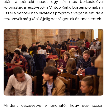
után a pénteki napot egy tízmintás borkóstolóval
koronázták a résztvevők a Vintop Karkó bortemplomában.
Ezzel a pénteki nap hivatalos programja véget is ért, de a
résztvevők még késő éjjelig beszélgettek és ismerkedtek.
Mindent összevetve elmondható, hogy egy igazán