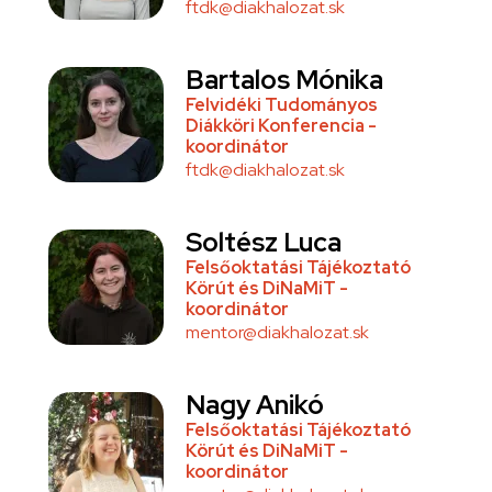
ftdk@diakhalozat.sk
Bartalos Mónika
Felvidéki Tudományos
Diákköri Konferencia -
koordinátor
ftdk@diakhalozat.sk
Soltész Luca
Felsőoktatási Tájékoztató
Körút és DiNaMiT -
koordinátor
mentor@diakhalozat.sk
Nagy Anikó
Felsőoktatási Tájékoztató
Körút és DiNaMiT -
koordinátor