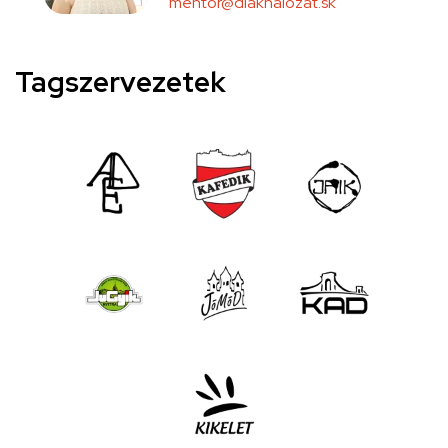
mentor@diakhalozat.sk
Tagszervezetek