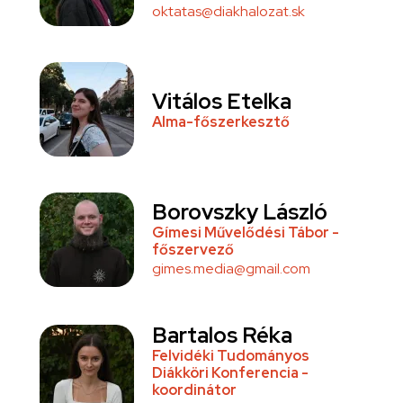
oktatas@diakhalozat.sk
Vitálos Etelka
Alma-főszerkesztő
Borovszky László
Gímesi Művelődési Tábor -
főszervező
gimes.media@gmail.com
Bartalos Réka
Felvidéki Tudományos
Diákköri Konferencia -
koordinátor