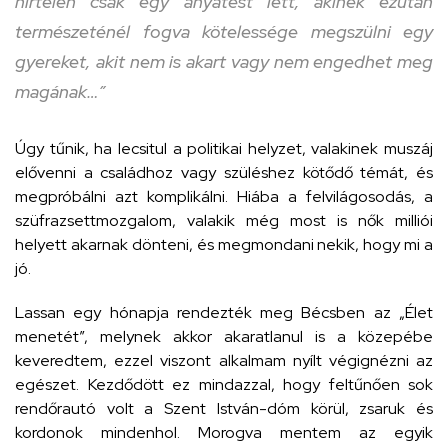
hirtelen csak egy anyatest lett, akinek ezután
természeténél fogva kötelessége megszülni egy
gyereket, akit nem is akart vagy nem engedhet meg
magának…”
Úgy tűnik, ha lecsitul a politikai helyzet, valakinek muszáj
elővenni a családhoz vagy szüléshez kötődő témát, és
megpróbálni azt komplikálni. Hiába a felvilágosodás, a
szüfrazsettmozgalom, valakik még most is nők milliói
helyett akarnak dönteni, és megmondani nekik, hogy mi a
jó.
Lassan egy hónapja rendezték meg Bécsben az „Élet
menetét”, melynek akkor akaratlanul is a közepébe
keveredtem, ezzel viszont alkalmam nyílt végignézni az
egészet. Kezdődött ez mindazzal, hogy feltűnően sok
rendőrautó volt a Szent István-dóm körül, zsaruk és
kordonok mindenhol. Morogva mentem az egyik