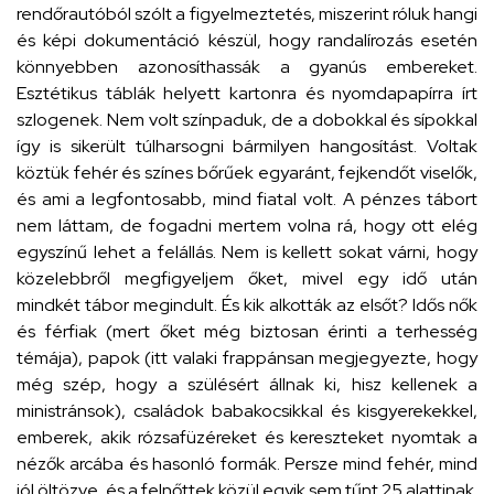
rendőrautóból szólt a figyelmeztetés, miszerint róluk hangi
és képi dokumentáció készül, hogy randalírozás esetén
könnyebben azonosíthassák a gyanús embereket.
Esztétikus táblák helyett kartonra és nyomdapapírra írt
szlogenek. Nem volt színpaduk, de a dobokkal és sípokkal
így is sikerült túlharsogni bármilyen hangosítást. Voltak
köztük fehér és színes bőrűek egyaránt, fejkendőt viselők,
és ami a legfontosabb, mind fiatal volt. A pénzes tábort
nem láttam, de fogadni mertem volna rá, hogy ott elég
egyszínű lehet a felállás. Nem is kellett sokat várni, hogy
közelebbről megfigyeljem őket, mivel egy idő után
mindkét tábor megindult. És kik alkották az elsőt? Idős nők
és férfiak (mert őket még biztosan érinti a terhesség
témája), papok (itt valaki frappánsan megjegyezte, hogy
még szép, hogy a szülésért állnak ki, hisz kellenek a
ministránsok), családok babakocsikkal és kisgyerekekkel,
emberek, akik rózsafüzéreket és kereszteket nyomtak a
nézők arcába és hasonló formák. Persze mind fehér, mind
jól öltözve, és a felnőttek közül egyik sem tűnt 25 alattinak.