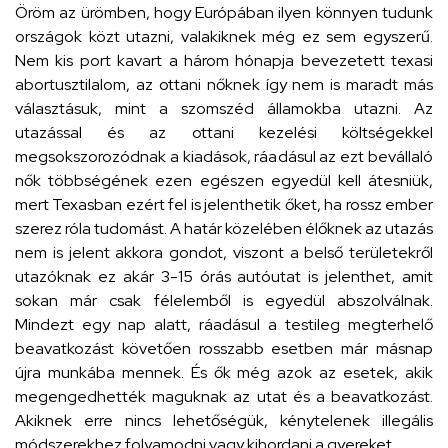
Öröm az ürömben, hogy Európában ilyen könnyen tudunk
országok közt utazni, valakiknek még ez sem egyszerű.
Nem kis port kavart a három hónapja bevezetett texasi
abortusztilalom, az ottani nőknek így nem is maradt más
választásuk, mint a szomszéd államokba utazni. Az
utazással és az ottani kezelési költségekkel
megsokszorozódnak a kiadások, ráadásul az ezt bevállaló
nők többségének ezen egészen egyedül kell átesniük,
mert Texasban ezért fel is jelenthetik őket, ha rossz ember
szerez róla tudomást. A határ közelében élőknek az utazás
nem is jelent akkora gondot, viszont a belső területekről
utazóknak ez akár 3-15 órás autóutat is jelenthet, amit
sokan már csak félelemből is egyedül abszolválnak.
Mindezt egy nap alatt, ráadásul a testileg megterhelő
beavatkozást követően rosszabb esetben már másnap
újra munkába mennek. És ők még azok az esetek, akik
megengedhették maguknak az utat és a beavatkozást.
Akiknek erre nincs lehetőségük, kénytelenek illegális
módszerekhez folyamodni vagy kihordani a gyereket.