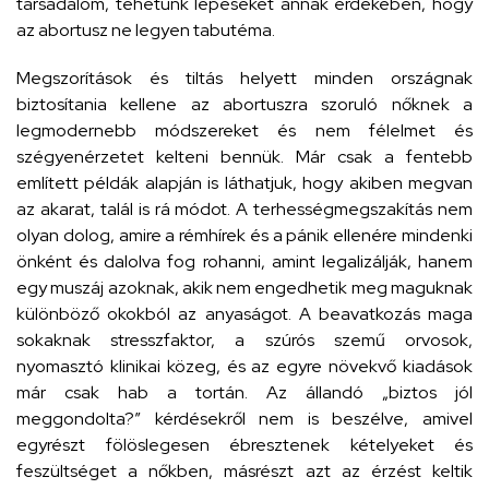
társadalom, tehetünk lépéseket annak érdekében, hogy
az abortusz ne legyen tabutéma.
Megszorítások és tiltás helyett minden országnak
biztosítania kellene az abortuszra szoruló nőknek a
legmodernebb módszereket és nem félelmet és
szégyenérzetet kelteni bennük. Már csak a fentebb
említett példák alapján is láthatjuk, hogy akiben megvan
az akarat, talál is rá módot. A terhességmegszakítás nem
olyan dolog, amire a rémhírek és a pánik ellenére mindenki
önként és dalolva fog rohanni, amint legalizálják, hanem
egy muszáj azoknak, akik nem engedhetik meg maguknak
különböző okokból az anyaságot. A beavatkozás maga
sokaknak stresszfaktor, a szúrós szemű orvosok,
nyomasztó klinikai közeg, és az egyre növekvő kiadások
már csak hab a tortán. Az állandó „biztos jól
meggondolta?” kérdésekről nem is beszélve, amivel
egyrészt fölöslegesen ébresztenek kételyeket és
feszültséget a nőkben, másrészt azt az érzést keltik