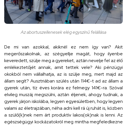
Az abortuszellenesek elég egyszínű felállása
De mi van azokkal, akiknél ez nem így van? Akit
megerőszakolnak, az szégyellje magát, hogy ilyenbe
keveredett, szülje meg a gyereket, aztán nevelje fel az élő
emlékeztetőjét annak, amit tettek vele? Aki pénzügyi
okokból nem vállalhatja, az is szülje meg, mert majd az
állam segít? Ausztriában szülés után 114€-t ad az állam a
gyerek után, tíz éves korára ez felmegy 141€-ra. Szóval
elvileg muszáj megszülni, aztán éljenek, ahogy tudnak, a
gyerek járjon iskolába, legyen egyesületben, hogy legyen
valami az életrajzában, néha adni kell rá új ruhát is, közben
a szülő(k)nek nem árt produktív lakos(ok)nak is lenni. Az
egészségügyi kockázatokról meg mintha megfeledkezne