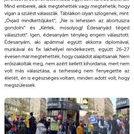
Mind emberek, akik megtehették vagy megtehetik, hogy
vígan a szülést válasszák. Tábláikon olyan szlogenek, mint:
„Óvjad mindkettőjüket”, „Ne is lehessen az abortuszra
gondolni” és „Kérlek, mosolyogj! Édesanyád téged
választott”. Igen, édesanyám tényleg engem választott.
Édesanyám, aki apámmal együtt akkorra diplomával,
munkával és fix lakhellyel rendelkezett, együtt 26-27
évesen már megtehették, hogy családot alapítsanak. Nem
erőszakolták meg, nem azért kellett kihordania, mert nem
volt más választása, a terhesség nem fenyegette az
életét, én is egészséges voltam, minden adott volt, hogy
megszülessek.