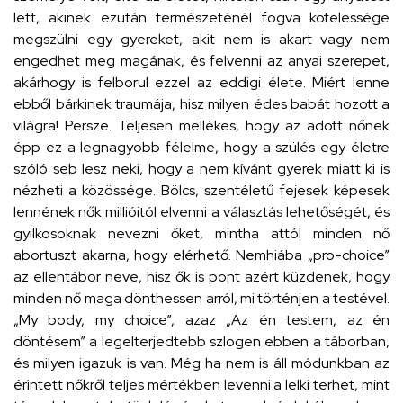
lett, akinek ezután természeténél fogva kötelessége
megszülni egy gyereket, akit nem is akart vagy nem
engedhet meg magának, és felvenni az anyai szerepet,
akárhogy is felborul ezzel az eddigi élete. Miért lenne
ebből bárkinek traumája, hisz milyen édes babát hozott a
világra! Persze. Teljesen mellékes, hogy az adott nőnek
épp ez a legnagyobb félelme, hogy a szülés egy életre
szóló seb lesz neki, hogy a nem kívánt gyerek miatt ki is
nézheti a közössége. Bölcs, szentéletű fejesek képesek
lennének nők millióitól elvenni a választás lehetőségét, és
gyilkosoknak nevezni őket, mintha attól minden nő
abortuszt akarna, hogy elérhető. Nemhiába „pro-choice”
az ellentábor neve, hisz ők is pont azért küzdenek, hogy
minden nő maga dönthessen arról, mi történjen a testével.
„My body, my choice”, azaz „Az én testem, az én
döntésem” a legelterjedtebb szlogen ebben a táborban,
és milyen igazuk is van. Még ha nem is áll módunkban az
érintett nőkről teljes mértékben levenni a lelki terhet, mint