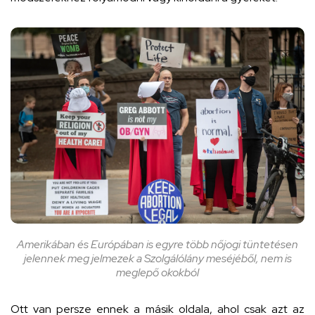
Amerikában és Európában is egyre több nőjogi tüntetésen
jelennek meg jelmezek a Szolgálólány meséjéből, nem is
meglepő okokból
Ott van persze ennek a másik oldala, ahol csak azt az