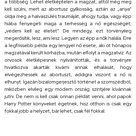
a többség. Lehet életképtelen a magzat, attól még meg
kell szülni, mert az abortusz gyilkosság, aztán az „anya”
oldja meg a halvaszülés traumáját, ahogy tudja, vagy épp
hiába fenyegeti maga a terhesség a nő egészségét,
„védeni kell az életet”. De mindegy, ezt törvényileg
megerősítik, lesz, ami lesz. Legyen az épp a nők halála. Erre
a legfrissebb példa egy lengyel nő esete, aki öt hónapos
magzatával került kórházba, miután elfolyt a magzatvíz. Az
orvosok életképesnek nyilvánították, és a törvényre
hivatkozva akarták kivárni annak elhalását, hogy
elvégezhessék az abortuszt, addigra viszont a nő is
elhunyt. Igazán bizalomgerjesztő történet a szomszédból,
miközben elvileg egy modern ország szintjére kívánnak
jutni. De nem is kell csak onnan példát venni, ahol papok
Harry Potter könyveket égetnek, hisz otthon is csak egy
fokkal jobb a helyzet, bár lehet, csak fél fokkal.