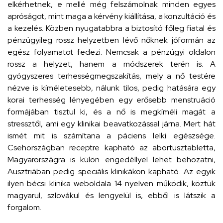
elkérhetnek, e mellé még felszámolnak minden egyes
apróságot, mint maga a kérvény kiállítása, a konzultáció és
a kezelés. Közben nyugatabbra a biztosító főleg fiatal és
pénzügyileg rossz helyzetben lévő nőknek jóformán az
egész folyamatot fedezi. Nemcsak a pénzügyi oldalon
rossz a helyzet, hanem a módszerek terén is. A
gyógyszeres terhességmegszakítás, mely a nő testére
nézve is kíméletesebb, nálunk tilos, pedig hatására egy
korai terhesség lényegében egy erősebb menstruáció
formájában tisztul ki, és a nő is megkíméli magát a
stressztől, ami egy klinikai beavatkozással járna. Mert hát
ismét mit is számítana a páciens lelki egészsége.
Csehországban receptre kapható az abortusztabletta,
Magyarországra is külön engedéllyel lehet behozatni,
Ausztriában pedig speciális klinikákon kapható. Az egyik
ilyen bécsi klinika weboldala 14 nyelven működik, köztük
magyarul, szlovákul és lengyelül is, ebből is látszik a
forgalom.