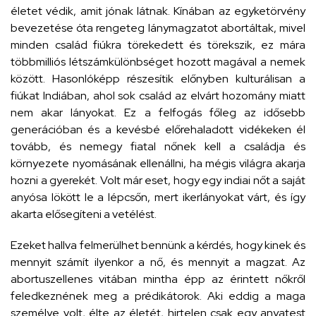
életet védik, amit jónak látnak. Kínában az egyketörvény
bevezetése óta rengeteg lánymagzatot abortáltak, mivel
minden család fiúkra törekedett és törekszik, ez mára
többmilliós létszámkülönbséget hozott magával a nemek
között. Hasonlóképp részesítik előnyben kulturálisan a
fiúkat Indiában, ahol sok család az elvárt hozomány miatt
nem akar lányokat. Ez a felfogás főleg az idősebb
generációban és a kevésbé előrehaladott vidékeken él
tovább, és nemegy fiatal nőnek kell a családja és
környezete nyomásának ellenállni, ha mégis világra akarja
hozni a gyerekét. Volt már eset, hogy egy indiai nőt a saját
anyósa lökött le a lépcsőn, mert ikerlányokat várt, és így
akarta elősegíteni a vetélést.
Ezeket hallva felmerülhet bennünk a kérdés, hogy kinek és
mennyit számít ilyenkor a nő, és mennyit a magzat. Az
abortuszellenes vitában mintha épp az érintett nőkről
feledkeznének meg a prédikátorok. Aki eddig a maga
személye volt, élte az életét, hirtelen csak egy anyatest