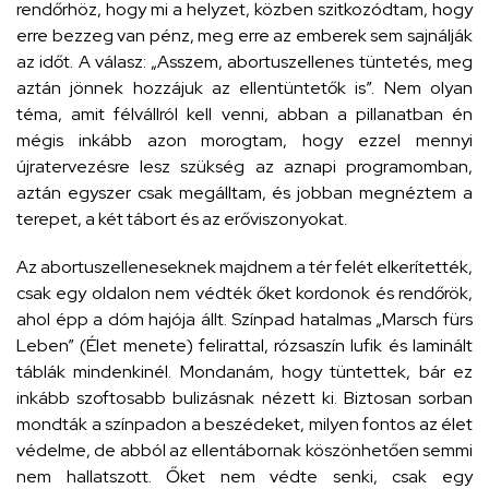
rendőrhöz, hogy mi a helyzet, közben szitkozódtam, hogy
erre bezzeg van pénz, meg erre az emberek sem sajnálják
az időt. A válasz: „Asszem, abortuszellenes tüntetés, meg
aztán jönnek hozzájuk az ellentüntetők is”. Nem olyan
téma, amit félvállról kell venni, abban a pillanatban én
mégis inkább azon morogtam, hogy ezzel mennyi
újratervezésre lesz szükség az aznapi programomban,
aztán egyszer csak megálltam, és jobban megnéztem a
terepet, a két tábort és az erőviszonyokat.
Az abortuszelleneseknek majdnem a tér felét elkerítették,
csak egy oldalon nem védték őket kordonok és rendőrök,
ahol épp a dóm hajója állt. Színpad hatalmas „Marsch fürs
Leben” (Élet menete) felirattal, rózsaszín lufik és laminált
táblák mindenkinél. Mondanám, hogy tüntettek, bár ez
inkább szoftosabb bulizásnak nézett ki. Biztosan sorban
mondták a színpadon a beszédeket, milyen fontos az élet
védelme, de abból az ellentábornak köszönhetően semmi
nem hallatszott. Őket nem védte senki, csak egy