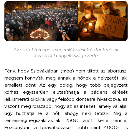
Az esetet tömeges megemlékezések és tüntetések
követték Lengyelország-szerte
Tény, hogy Szlovákiában (még) nem tiltott az abortusz,
mégsem könnyítik meg annak a nőnek a helyzetét, aki
emellett dönt. Az egy dolog, hogy több bejegyzett
kórház egyszerűen elutasíthatja a páciens kérését
lelkiismereti okokra vagy felsőbb döntésre hivatkozva, az
viszont még rosszabb, hogy az az intézet, amely vállalja,
úgy húzhatja le a nőt, ahogy neki tetszik. Míg a
terhességmegszakításnak 250€ alatt kéne lennie,
Pozsonyban a beavatkozásért több mint 400€-t is