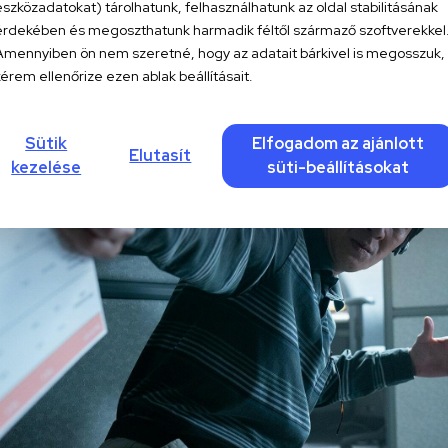
eszközadatokat) tárolhatunk, felhasználhatunk az oldal stabilitásának
érdekében és megoszthatunk harmadik féltől származő szoftverekkel
Amennyiben ön nem szeretné, hogy az adatait bárkivel is megosszuk,
kérem ellenőrize ezen ablak beállításait.
Sütik
Elfogadom az ajánlott
Elutasít
kezelése
süti-beállításokat