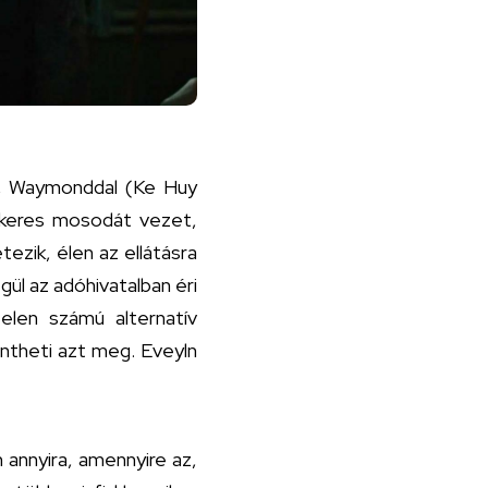
el, Waymonddal (Ke Huy
sikeres mosodát vezet,
ezik, élen az ellátásra
ül az adóhivatalban éri
telen számú alternatív
entheti azt meg. Eveyln
 annyira, amennyire az,