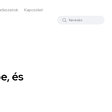
latkozatok
Kapcsolat
e, és