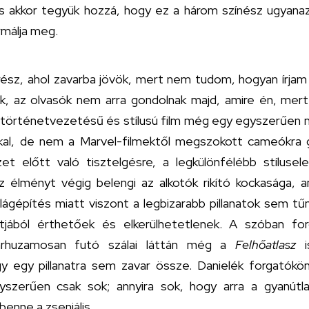
és akkor tegyük hozzá, hogy ez a három színész ugyana
rmálja meg.
rész, ahol zavarba jövök, mert nem tudom, hogyan írjam
k, az olvasók nem arra gondolnak majd, amire én, mer
 történetvezetésű és stílusú film még egy egyszerűen 
sokkal, de nem a Marvel-filmektől megszokott cameókr
et előtt való tisztelgésre, a legkülönfélébb stílusel
z élményt végig belengi az alkotók rikító kockasága, 
lágépítés miatt viszont a legbizarabb pillanatok sem t
jából érthetőek és elkerülhetetlenek. A szóban fo
árhuzamosan futó szálai láttán még a
Felhőatlasz
y egy pillanatra sem zavar össze. Danielék forgatók
szerűen csak sok; annyira sok, hogy arra a gyanútl
benne a zseniális.