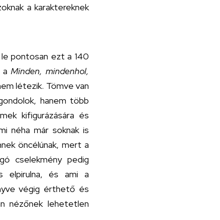
zoknak a karaktereknek
 le pontosan ezt a 140
t a
Minden, mindenhol,
nem létezik. Tömve van
a gondolok, hanem több
emek kifigurázására és
ami néha már soknak is
űnnek öncélúnak, mert a
rgó cselekmény pedig
is elpirulna, és ami a
önyve végig érthető és
an nézőnek lehetetlen