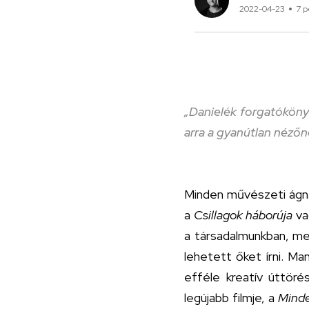
2022-04-23
7 p
„Danielék forgatóköny
arra a gyanútlan nézőne
Minden művészeti ágnak 
a
Csillagok háborúja
va
a társadalmunkban, mer
lehetett őket írni. Ma
efféle kreatív úttöré
legújabb filmje, a
Minde