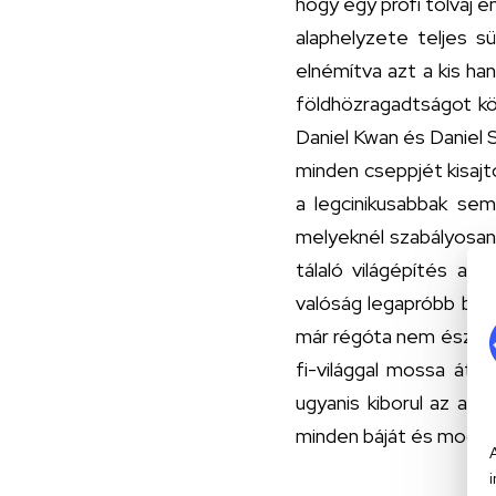
hogy egy profi tolvaj e
alaphelyzete teljes 
elnémítva azt a kis h
földhözragadtságot kö
Daniel Kwan és Daniel S
minden cseppjét kisajt
a legcinikusabbak sem
melyeknél szabályosan
tálaló világépítés a
M
valóság legapróbb be
már régóta nem észlelt 
fi-világgal mossa át 
ugyanis kiborul az a b
minden báját és mocská