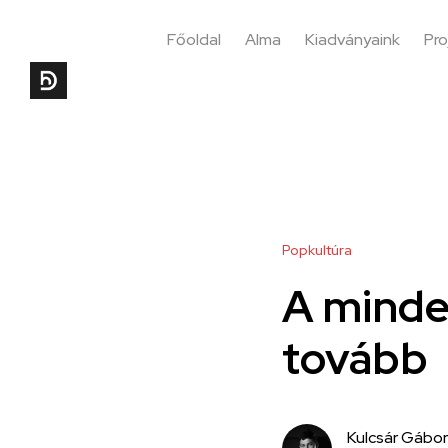
Főoldal
Alma
Kiadványaink
Pro
Popkultúra
A minde
tovább
Kulcsár Gábor