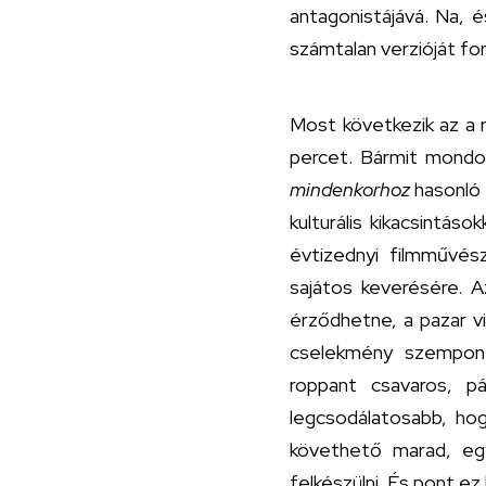
antagonistájává. Na, 
számtalan verzióját fo
Most következik az a 
percet. Bármit mondo
mindenkorhoz
hasonló
kulturális kikacsintá
évtizednyi filmművész
sajátos keverésére. A
érződhetne, a pazar vi
cselekmény szempont
roppant csavaros, p
legcsodálatosabb, hog
követhető marad, egy
felkészülni. És pont ez 