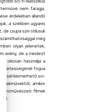
egtöbb sci-fi-klasszikus
sterművé nem faragja,
zése érdekében állandó
juk, a székben ugyanis
, de csupa szív stílusuk
 kiszámíthatósággal még
lmben olyan jelenetek,
em erény, de a mindezt
óan okosan használja a
mészetességénél fogva
eléssel kiismerhető sci-
 remekművektől, amikor
 a harcművészeti filmek
bad.