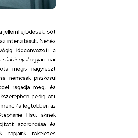
 jellemfejlődések, sőt
az intenzitásuk. Nehéz
végig idegenvezeti a
és sárkánnyal
ugyan már
azóta mégis nagyrészt
nis nemcsak piszkosul
ggel ragadja meg, és
lékszerepben pedig ott
e menő (a legtöbben az
 Stephanie Hsu, akinek
ojtott szorongása és
k napjaink tökéletes