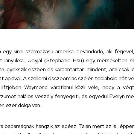
) egy kínai származású amerikai bevándorló, aki férjév
tt lányukkal, Joyjal (Stephanie Hsu) egy mérsékelten 
 igyekszik észben és karbantartani mindent, ami csak lét
 apjával. A szellemi összeomlás szélén tébláboló nőt vég
liftjében Waymond váratlanul közli vele, hogy a vég
erzumot halálos veszély fenyegeti, és egyedül Evelyn m
en ezer dolga van.
ra badarságnak hangzik az egész. Talán mert az is, éppen