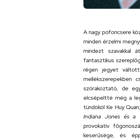
A nagy pofoncsere köz
minden érzelmi megnyí
mindezt szavakkal á
fantasztikus szereplőg
régen jegyet váltott
mellékszerepekben cs
szórakoztató, de eg
elcsépeltté még a leg
tündököl Ke Huy Quan,
Indiana Jones és a
provokatív főgonosz
keserűsége, és éppe