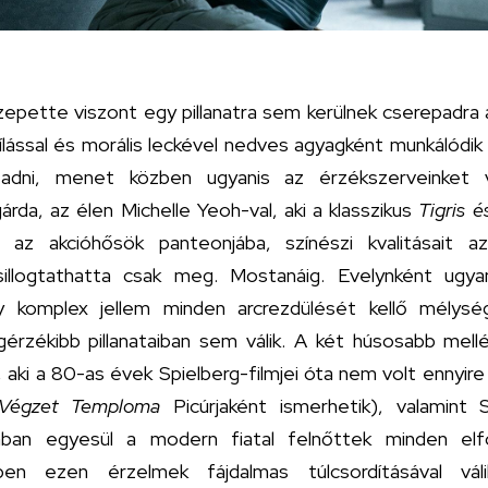
epette viszont egy pillanatra sem kerülnek cserepadra a
lással és morális leckével nedves agyagként munkálódik 
tadni, menet közben ugyanis az érzékszerveinket 
árda, az élen Michelle Yeoh-val, aki a klasszikus
Tigris 
 az akcióhősök panteonjába, színészi kvalitásait 
illogtathatta csak meg. Mostanáig. Evelynként ugya
y komplex jellem minden arcrezdülését kellő mélysé
érzékibb pillanataiban sem válik. A két húsosabb mel
 aki a 80-as évek Spielberg-filmjei óta nem volt ennyir
 Végzet Temploma
Picúrjaként ismerhetik), valamint
ában egyesül a modern fiatal felnőttek minden elf
n ezen érzelmek fájdalmas túlcsordításával váli