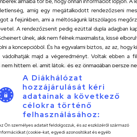
mberek álmaiba tör be, hogy onnan információt lopjon. A l
sületlenség, amíg egy megátalkodott rendezőzseni me
angot a fejünkben, ami a méltóságunk látszólagos megőr
vetel. A rendezőzsenit pedig ezúttal dupla adagban kap
cheinert ülnek, akik nem félnek maximalista, kissé elborult
olni a koncepcióból. És ha egyvalami biztos, az az, hogy
 vádolhatják majd a végeredményt. Voltak ebben a fi
 nem hittem el, amit látok, és ez önmagában persze n
átrixot
és az
Eredetet
idézi találékonyságában. Hasonl
A Diákhálózat
nyomásait, valamint az azok mögött meghúzódó, a ter
hozzájárulását kéri
logikát, hogy egy, a maga határain belül hiteles, odafigy
adatainak a következő
a vásznat. És még akcióban sem marad el az említett
célokra történő
izonyos bili, akkor Danielék mosolyogva vágják arcunkba
felhasználásához:
t olyan koreográfiák mellett, hogy a szemünk is belezsib
Az Ön személyes adatait feldolgozzuk, és az eszközéről származó
információkat (cookie-kat, egyedi azonosítókat és egyéb