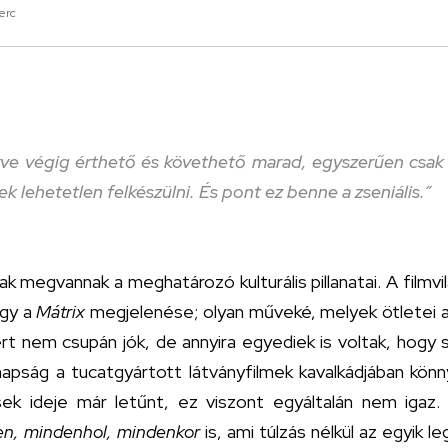
erc
ve végig érthető és követhető marad, egyszerűen csak 
k lehetetlen felkészülni. És pont ez benne a zseniális.”
megvannak a meghatározó kulturális pillanatai. A filmvil
gy a
Mátrix
megjelenése; olyan műveké, melyek ötletei a
t nem csupán jók, de annyira egyediek is voltak, hogy 
napság a tucatgyártott látványfilmek kavalkádjában kön
sek ideje már letűnt, ez viszont egyáltalán nem igaz.
n, mindenhol, mindenkor
is, ami túlzás nélkül az egyik