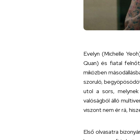
Evelyn (Michelle Yeoh
Quan) és fiatal felnő
miközben másodállásban
szoruló, begyöpösödött
utol a sors, melynek 
valóságból álló multiv
viszont nem ér rá, hisz
Első olvasatra bizonyá