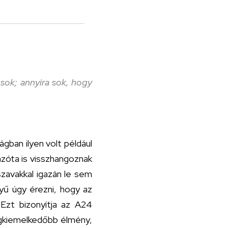
sok; annyira sok, hogy
ágban ilyen volt például
zóta is visszhangoznak
szavakkal igazán le sem
nyű úgy érezni, hogy az
 Ezt bizonyítja az A24
 legkiemelkedőbb élmény,