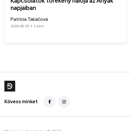
Kapcsolatok törékeny hálója az Anyák
napjaiban
Patrícia Takáčová
2026-06-29
5 perc
Kövess minket