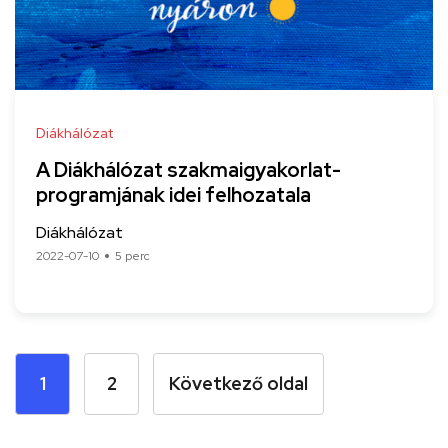
Diákhálózat
A Diákhálózat szakmaigyakorlat-
programjának idei felhozatala
Diákhálózat
2022-07-10
5 perc
1
2
Következő oldal