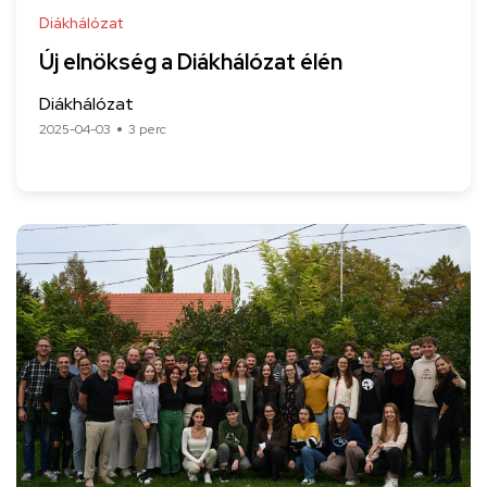
Diákhálózat
Új elnökség a Diákhálózat élén
Diákhálózat
2025-04-03
3 perc