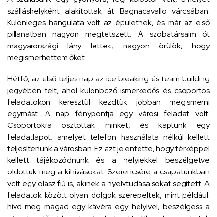
szálláshelyként alakítottak át Bagnacavallo városában.
Különleges hangulata volt az épületnek, és már az első
pillanatban nagyon megtetszett. A szobatársaim öt
magyarországi lány lettek,
nagyon örülök, hogy
megismerhettem őket.
Hétfő, az első teljes nap az ice breaking és team building
jegyében telt, ahol különböző ismerkedős és csoportos
feladatokon keresztül kezdtük jobban megismerni
egymást. A nap fénypontja egy városi feladat volt.
Csoportokra osztottak minket, és kaptunk egy
feladatlapot, amelyet telefon használata nélkül kellett
teljesítenünk a városban. Ez azt jelentette, hogy térképpel
kellett tájékozódnunk és a helyiekkel beszélgetve
oldottuk meg a kihívásokat. Szerencsére a csapatunkban
volt egy olasz fiú is, akinek a nyelvtudása sokat segített. A
feladatok között olyan dolgok szerepeltek, mint például:
hívd meg magad egy kávéra egy helyivel, beszélgess a