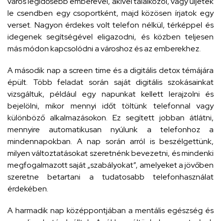
város legidősebb emberével, akivel találkozol, vagy üljetek
le csendben egy csoportként, majd közösen írjatok egy
verset. Nagyon érdekes volt telefon nélkül, térképpel és
idegenek segítségével eligazodni, és közben teljesen
más módon kapcsolódni a városhoz és az emberekhez.
A második nap a screen time és a digitális detox témájára
épült. Több feladat során saját digitális szokásainkat
vizsgáltuk, például egy napunkat kellett lerajzolni és
bejelölni, mikor mennyi időt töltünk telefonnal vagy
különböző alkalmazásokon. Ez segített jobban átlátni,
mennyire automatikusan nyúlunk a telefonhoz a
mindennapokban. A nap során arról is beszélgettünk,
milyen változtatásokat szeretnénk bevezetni, és mindenki
megfogalmazott saját „szabályokat”, amelyeket a jövőben
szeretne betartani a tudatosabb telefonhasználat
érdekében.
A harmadik nap középpontjában a mentális egészség és