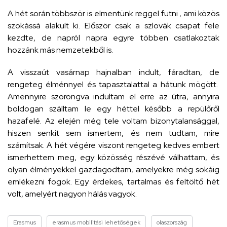
A hét során többször is elmentünk reggel futni , ami közös
szokássá alakult ki. Először csak a szlovák csapat fele
kezdte, de napról napra egyre többen csatlakoztak
hozzánk más nemzetekből is.
A visszaút vasárnap hajnalban indult, fáradtan, de
rengeteg élménnyel és tapasztalattal a hátunk mögött.
Amennyire szorongva indultam el erre az útra, annyira
boldogan szálltam le egy héttel később a repülőről
hazafelé. Az elején még tele voltam bizonytalansággal,
hiszen senkit sem ismertem, és nem tudtam, mire
számítsak. A hét végére viszont rengeteg kedves embert
ismerhettem meg, egy közösség részévé válhattam, és
olyan élményekkel gazdagodtam, amelyekre még sokáig
emlékezni fogok. Egy érdekes, tartalmas és feltöltő hét
volt, amelyért nagyon hálás vagyok.
Erasmus
erasmus mobilitási lehetőségek
olaszország