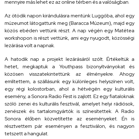
mennyire más lehet ez az online térben és a valóságban.
Az ötödik napon kirándulásra mentünk Luggóba, ahol egy
múzeumot látogattunk meg (Baracca Múzeum), majd egy
közös ebéden vettünk részt. A nap végén egy Matétea
workshopon is részt vettünk, ami egy nyugodt, közösségi
lezárása volt a napnak.
A hatodik nap a projekt lezárásáról szólt. Értékeltük a
hetet, megkaptuk a Youthpass bizonyítványokat és
közösen visszatekintettünk az élményekre. Ahogy
említettem, a szállásunk egy különleges helyszínen volt,
egy régi kolostorban, ahol a hétvégén egy kulturális
esemény, a Sonora Radio Fest is zajlott. Ez egy fiataloknak
szóló zenei és kulturális fesztivál, amelyet helyi rádiósok,
zenészek és tartalomgyártók is színesítettek. A Radio
Sonora élőben közvetítette az eseményeket. Én is
résztvettem pár eseményen a fesztiválon, és nagyon
tetszett a hangulat.