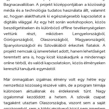
Bagnacavallóban. A projekt középpontjában a közösségi
média és a technológia tudatos használata állt, valamint
az, hogyan alakíthatunk ki egészségesebb kapcsolatot a
digitális világgal. Az egy hét során workshopokon, közös
beszélgetéseken és különböző offline tevékenységeken
vettünk részt, miközben Lengyelországból,
Görögországból, Olaszországból, Magyarországról,
Spanyolországból és Szlovákiából érkeztek fiatalok. A
projekt nemcsak új ismereteket adott, hanem lehetőséget
teremtett arra is, hogy kicsit kiszakadjunk a mindennapi
online térből, és valódi kapcsolatokon, közös élményeken
keresztül tanuljunk egymástól.
Már önmagában izgalmas élmény volt egy hétre egy
nemzetközi közösség részévé válni, de a program témája
különösen aktuálisnak és érdekesnek tűnt. Nagy
izgalommal kezdődött a hetem. A szlovák csapat
tagjaként utaztam Olaszországba, viszont sem a saját
országomból, sem a többi résztvevő közül nem ismertem