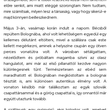
előre senkit, ami miatt eléggé szorongtam. Nem tudtam,
mire számítsak, milyen lesz a társaság, vagy hogy sikerül-e
majd könnyen beilleszkednem.
Május 3-án, vasárnap korán indult a napom. Bécsből
repültem Bolognába, ahol volt lehetőségem egyedül egy
kellemes délutánt eltölteni, mivel a szállásra csak este
kellett megérkezni, aminek a helyszíne csupán egy ötven
perces vonatútra volt. A városban sétálgattam,
nézelődtem és próbáltam magamba szívni az olasz
hangulatot, ami már az első pillanattól kezdve nagyon
különlegesnek tűnt. Természetesen az ebéd sem
maradhatott el. Bolognában megkóstoltam a bolognai
tésztát is, ami különösen autentikus élmény volt. A
vonaton később már találkoztam az egyik szlovák
csapattársammal és a görög csapattal is, így onnantól már
együtt utaztunk tovább.
A szállásunk egy gyönyörű, régi kolostor volt, amelyet