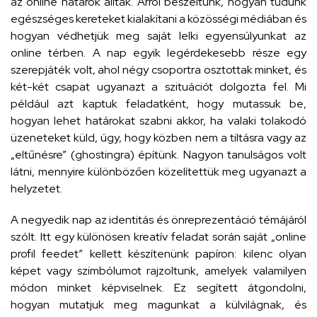
az online határok álltak. Arról beszéltünk, hogyan tudunk
egészséges kereteket kialakítani a közösségi médiában és
hogyan védhetjük meg saját lelki egyensúlyunkat az
online térben. A nap egyik legérdekesebb része egy
szerepjáték volt, ahol négy csoportra osztottak minket, és
két-két csapat ugyanazt a szituációt dolgozta fel. Mi
például azt kaptuk feladatként, hogy mutassuk be,
hogyan lehet határokat szabni akkor, ha valaki tolakodó
üzeneteket küld, úgy, hogy közben nem a tiltásra vagy az
„eltűnésre” (ghostingra) építünk. Nagyon tanulságos volt
látni, mennyire különbözően közelítettük meg ugyanazt a
helyzetet.
A negyedik nap az identitás és önreprezentáció témájáról
szólt. Itt egy különösen kreatív feladat során saját „online
profil feedet” kellett készítenünk papíron: kilenc olyan
képet vagy szimbólumot rajzoltunk, amelyek valamilyen
módon minket képviselnek. Ez segített átgondolni,
hogyan mutatjuk meg magunkat a külvilágnak, és