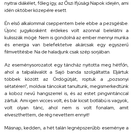
nyitrai diákélet, főleg így, az Őszi Ifjúsági Napok idején, ami
idén október közepére esett.
Én első alkalommal cseppentem bele ebbe a pezsgésbe.
Újonc jugyikosként érdekes volt azonnal belelátni a
kulisszák mögé. Nem is gondolná az ember mennyi munka
és energia van belefektetve akárcsak egy egyszerű
filmvetítésbe. Na de haladjunk csak szép sorjában.
Az eseménysorozatot egy táncház nyitotta meg hétfőn,
ahol a talpalávalót a Sajó banda szolgáltatta. Eljártuk
többek között az Ördögútját, roptuk a „pozsonyi
sétatéren”, moldvai táncokat tanultunk, megismerkedtünk
a koboz nevű hangszerrel is, és az estet pingvintánccal
zártuk. Ami igen vicces volt, és bár kicsit botlábú is vagyok,
volt olyan tánc, ahol nem is volt fonalam, amit
elveszthettem, de rég nevettem ennyit!
Másnap, kedden, a hét talán legnépszerűbb eseménye a