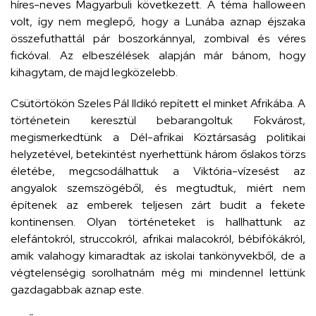
híres-neves Magyarbuli következett. A téma halloween
volt, így nem meglepő, hogy a Lunába aznap éjszaka
összefuthattál pár boszorkánnyal, zombival és véres
fickóval. Az elbeszélések alapján már bánom, hogy
kihagytam, de majd legközelebb.
Csütörtökön Szeles Pál Ildikó repített el minket Afrikába. A
történetein keresztül bebarangoltuk Fokvárost,
megismerkedtünk a Dél-afrikai Köztársaság politikai
helyzetével, betekintést nyerhettünk három őslakos törzs
életébe, megcsodálhattuk a Viktória-vízesést az
angyalok szemszögéből, és megtudtuk, miért nem
építenek az emberek teljesen zárt budit a fekete
kontinensen. Olyan történeteket is hallhattunk az
elefántokról, struccokról, afrikai malacokról, bébifókákról,
amik valahogy kimaradtak az iskolai tankönyvekből, de a
végtelenségig sorolhatnám még mi mindennel lettünk
gazdagabbak aznap este.