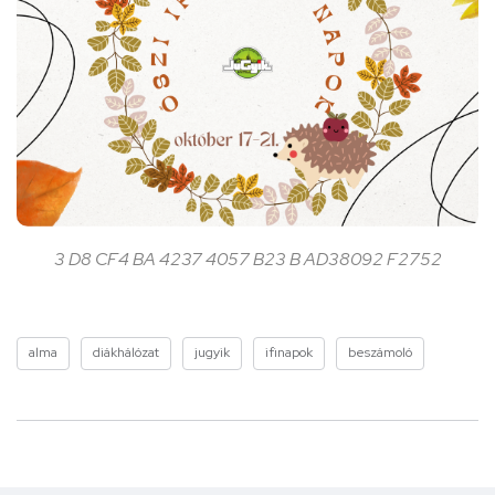
3 D8 CF4 BA 4237 4057 B23 B AD38092 F2752
alma
diákhálózat
jugyik
ifinapok
beszámoló