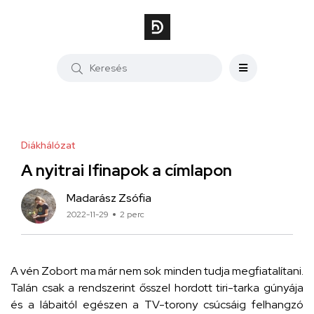
Diákhálózat
A nyitrai Ifinapok a címlapon
Madarász Zsófia
2022-11-29
2 perc
A vén Zobort ma már nem sok minden tudja megfiatalítani.
Talán csak a rendszerint ősszel hordott tiri-tarka gúnyája
és a lábaitól egészen a TV-torony csúcsáig felhangzó