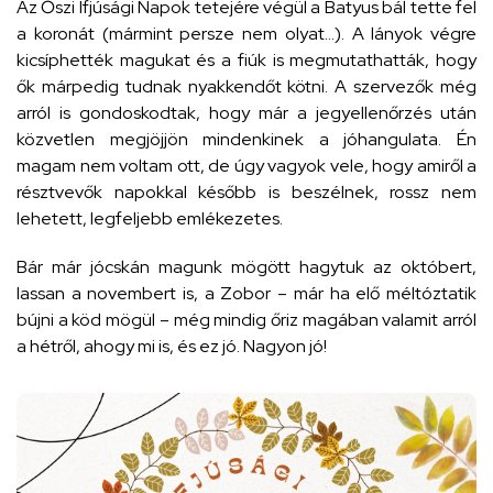
Az Őszi Ifjúsági Napok tetejére végül a Batyus bál tette fel
a koronát (mármint persze nem olyat…). A lányok végre
kicsíphették magukat és a fiúk is megmutathatták, hogy
ők márpedig tudnak nyakkendőt kötni. A szervezők még
arról is gondoskodtak, hogy már a jegyellenőrzés után
közvetlen megjöjjön mindenkinek a jóhangulata. Én
magam nem voltam ott, de úgy vagyok vele, hogy amiről a
résztvevők napokkal később is beszélnek, rossz nem
lehetett, legfeljebb emlékezetes.
Bár már jócskán magunk mögött hagytuk az októbert,
lassan a novembert is, a Zobor – már ha elő méltóztatik
bújni a köd mögül – még mindig őriz magában valamit arról
a hétről, ahogy mi is, és ez jó. Nagyon jó!