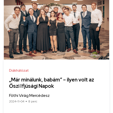
Diákhálózat
„Már minálunk, babám” – ilyen volt az
Őszi Ifjúsági Napok
Fóthi Virág Mercédesz
2024-11-04
8 perc