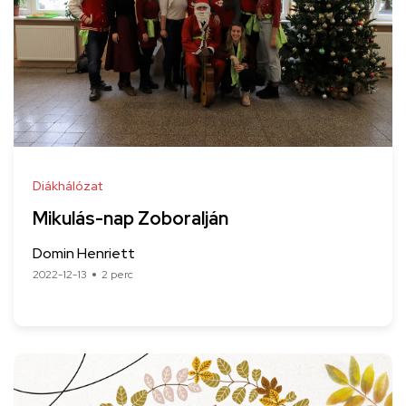
Diákhálózat
Mikulás-nap Zoboralján
Domin Henriett
2022-12-13
2 perc