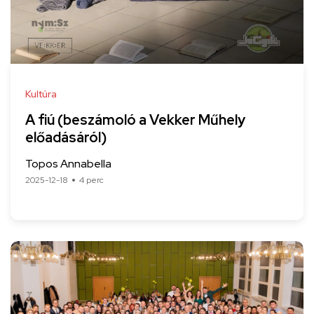
Kultúra
A fiú (beszámoló a Vekker Műhely
előadásáról)
Topos Annabella
2025-12-18
4 perc