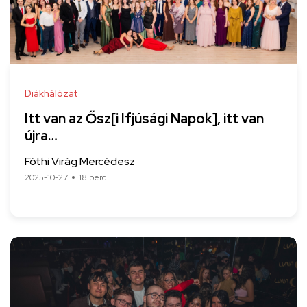
Diákhálózat
Itt van az Ősz[i Ifjúsági Napok], itt van
újra…
Fóthi Virág Mercédesz
2025-10-27
18 perc