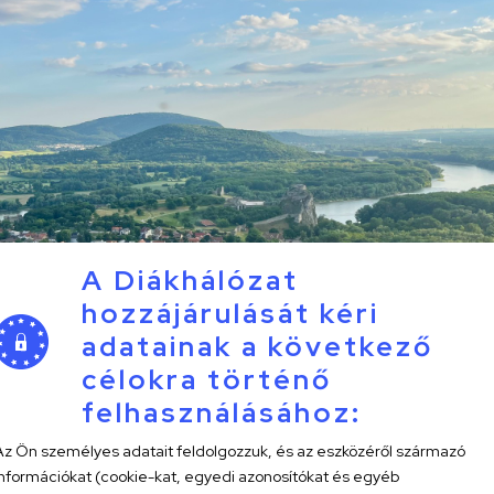
A Diákhálózat
hozzájárulását kéri
adatainak a következő
célokra történő
felhasználásához:
Az Ön személyes adatait feldolgozzuk, és az eszközéről származó
információkat (cookie-kat, egyedi azonosítókat és egyéb