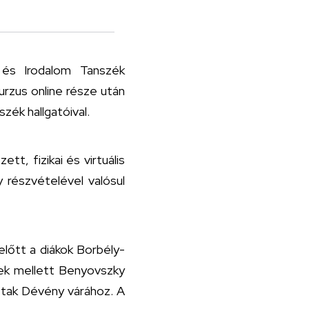
és Irodalom Tanszék
rzus online része után
zék hallgatóival.
tt, fizikai és virtuális
 részvételével valósul
lelőtt a diákok Borbély-
ek mellett Benyovszky
ttak Dévény várához. A