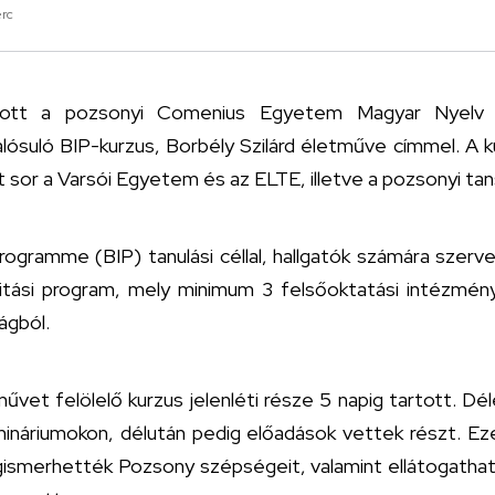
erc
jlott a pozsonyi Comenius Egyetem Magyar Nyelv 
suló BIP-kurzus, Borbély Szilárd életműve címmel. A ku
lt sor a Varsói Egyetem és az ELTE, illetve a pozsonyi tans
gramme (BIP) tanulási céllal, hallgatók számára szerveze
litási program, mely minimum 3 felsőoktatási intézmény
ágból.
űvet felölelő kurzus jelenléti része 5 napig tartott. Dé
náriumokon, délután pedig előadások vettek részt. Ez
smerhették Pozsony szépségeit, valamint ellátogatha