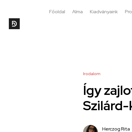
Főoldal
Alma
Kiadványaink
Pro
Irodalom
Így zajl
Szilárd-
Herczog Rita