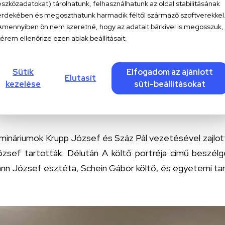
eszközadatokat) tárolhatunk, felhasználhatunk az oldal stabilitásának
érdekében és megoszthatunk harmadik féltől származő szoftverekkel
Amennyiben ön nem szeretné, hogy az adatait bárkivel is megosszuk,
kérem ellenőrize ezen ablak beállításait.
at Schein Gábor és Száz Pál tartotta. Délután pedig a 
Sütik
Elfogadom az ajánlott
Elutasít
kezelése
süti-beállításokat
tadás – Kortárs költészeti ökoszisztéma, illetve S
árd Kafka fia című regényéről.
mináriumok Krupp József és Száz Pál vezetésével zajlot
zsef tartották. Délután A költő portréja című beszélge
ann József esztéta, Schein Gábor költő, és egyetemi tan