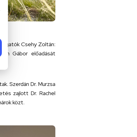
.
hallgatók Csehy Zoltán:
chein Gábor előadását
tak. Szerdán Dr. Murzsa
tés zajlott Dr. Rachel
árok közt.