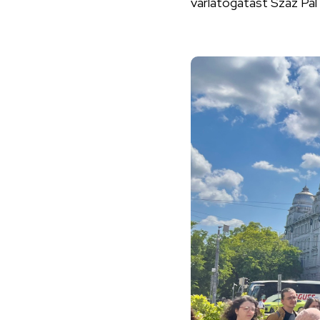
várlátogatást Száz Pál