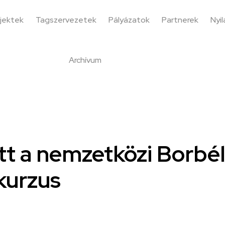
jektek
Tagszervezetek
Pályázatok
Partnerek
Nyi
Archívum
ott a nemzetközi Borbé
kurzus