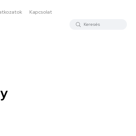
latkozatok
Kapcsolat
ly