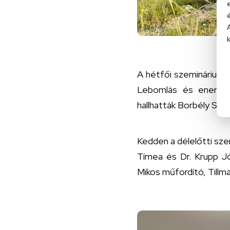
A hétfői szemináriumok
Lebomlás és energiaá
hallhatták Borbély Szil
Kedden a délelőtti sze
Tímea és Dr. Krupp Jó
Mikos műfordító, Tillm