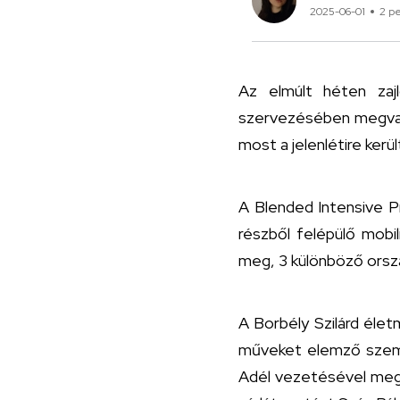
2025-06-01
2 p
Az elmúlt héten za
szervezésében megvaló
most a jelenlétire kerü
A Blended Intensive Pro
részből felépülő mobi
meg, 3 különböző orsz
A Borbély Szilárd életm
műveket elemző szemi
Adél vezetésével megi