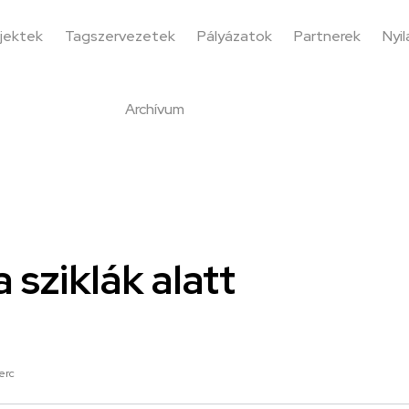
jektek
Tagszervezetek
Pályázatok
Partnerek
Nyi
Archívum
 sziklák alatt
erc