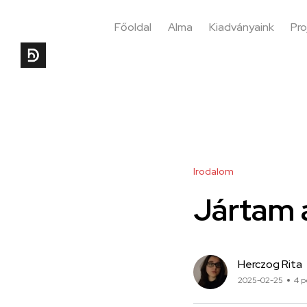
Főoldal
Alma
Kiadványaink
Pro
Irodalom
Jártam a
Herczog Rita
2025-02-25
4 p