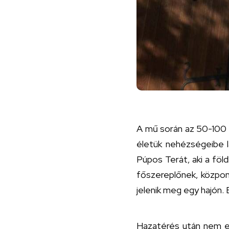
A mű során az 50-100 é
életük nehézségeibe l
Púpos Terát, aki a föl
főszereplőnek, közpon
jelenik meg egy hajón.
Hazatérés után nem el