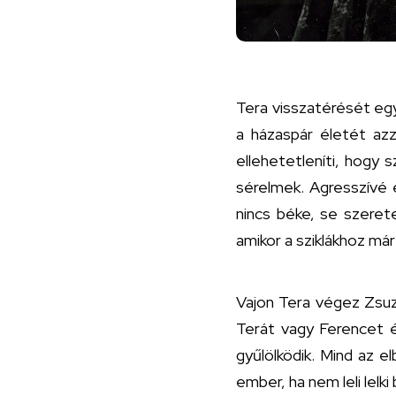
Tera visszatérését egy
a házaspár életét az
ellehetetleníti, hogy 
sérelmek. Agresszívé 
nincs béke, se szeret
amikor a sziklákhoz már
Vajon Tera végez Zsuz
Terát vagy Ferencet ér
gyűlölködik. Mind az el
ember, ha nem leli lelki