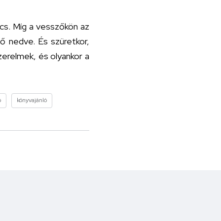
ncs. Míg a vesszőkön az
lő nedve. És szüretkor,
szerelmek, és olyankor a
ó
könyvajánló