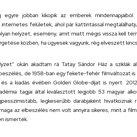
gyre jobban kikopik az emberek mindennapjaiból. F
internetes felületek, ahol pár kattintással megtalálhatju
yan helyzet, esemény, amit miatt mégis vissza kell tér
örgetése közben, ha ügyesek vagyunk, rég elveszett kincs
elyzet” okán akadtam rá Tatay Sándor Ház a sziklák a
lbeszélés, de 1958-ban egy fekete-fehér filmváltozat is k
és a kiadás évében Golden Globe-díjat is nyert. 2012
émia tagjai által kiválasztott legjobb 53 magyar alkot
gpesszimistább, legkeserűbb darabjaként hivatkoznak r
ga az elbeszélés nem volt annyira sikeres, mint a film
en ismerték.