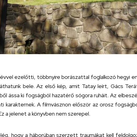
vvel ezelőtti, többnyire borászattal foglalkozó hegyi 
áthatunk bele. Az első kép, amit Tatay leírt, Gács Terá
dből ássa ki fogságból hazatérő sógora ruháit. Az elbes
ti karakternek. A filmvásznon először az orosz fogságb
 Ez a jelenet a könyvben nem szerepel.
ég, hogy a háborúban szerzett traumákat kell feldolgo