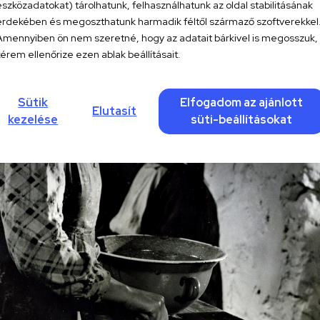
eszközadatokat) tárolhatunk, felhasználhatunk az oldal stabilitásának
érdekében és megoszthatunk harmadik féltől származő szoftverekkel
Amennyiben ön nem szeretné, hogy az adatait bárkivel is megosszuk,
kérem ellenőrize ezen ablak beállításait.
Sütik
Elfogadom az ajánlott
Elutasít
kezelése
süti-beállításokat