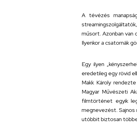
A tévézés manapság e
streamingszolgáltatók, 
műsort. Azonban van ol
Ilyenkor a csatornák g
Egy ilyen „kényszerh
eredetileg egy rövid e
Makk Károly rendezte 
Magyar Művészeti Akad
filmtörténet egyik le
megnevezést. Sajnos ma
utóbbit biztosan több