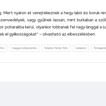
ig. Mert nyáron át verejtékeznek a hegy lakói és boruk ni
 szenvedélyek, vagy gyűlnek lassan, mint burkában a sző
or poharakba kerül, olyankor lobbanak fel nagy lánggal a 
ek el gyilkosságokat” – olvasható az elbeszélésben.
film
magyar elbeszélés
fekete-fehér film
irodalom
filmajánl