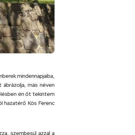
emberek mindennapjaiba,
t ábrázolja, más néven
zélésben én őt tekintem
ól hazatérő Kós Ferenc
zza, szembesül azzal a