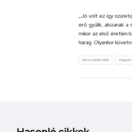
„Jó volt ez így szüret
erő gyűlik, alszanak a
mikor az első éretlen b
harag. Olyankor követn
ház a sziklák alatt
magyar 
Hasonló cikkek