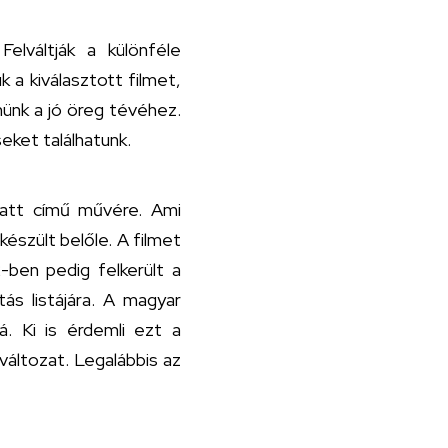
elváltják a különféle
k a kiválasztott filmet,
nünk a jó öreg tévéhez.
eket találhatunk.
latt című művére. Ami
észült belőle. A filmet
-ben pedig felkerült a
ás listájára. A magyar
á. Ki is érdemli ezt a
változat. Legalábbis az