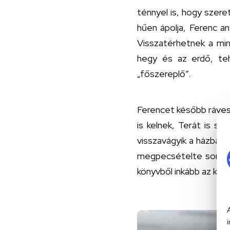
ténnyel is, hogy szere
hűen ápolja, Ferenc an
Visszatérhetnek a mi
hegy és az erdő, teh
„főszereplő”.
Ferencet később ráveszi
is kelnek, Terát is si
visszavágyik a házba, a
megpecsételte sorsuka
könyvből inkább az köve