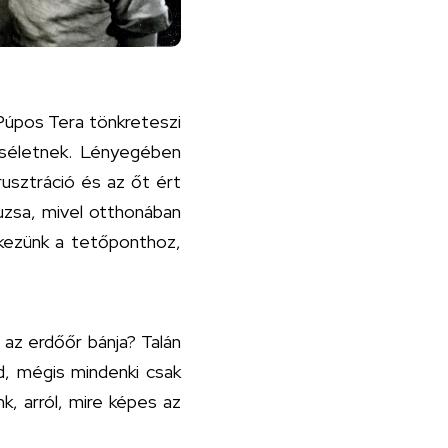
 Púpos Tera tönkreteszi
aséletnek. Lényegében
rusztráció és az őt ért
uzsa, mivel otthonában
rkezünk a tetőponthoz,
az erdőőr bánja? Talán
ád, mégis mindenki csak
nk, arról, mire képes az