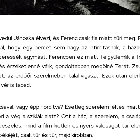
edül Jánoska élvezi, és Ferenc csak fia miatt tűri meg.
zal, hogy egy percet sem hagy az intimitásnak, a ház
szeressék egymást. Ferencben ez miatt felgyülemlik a f
és érzéketlenné válik, gondoltabban megölné Terát. Zs
et, az erdőőr szerelmében talál vigaszt. Ezek után elé
 vér is tapad.
sával, vagy épp fordítva? Esetleg szerelemféltés miatt 
i a vég a sziklák alatt? Ott a ház, a szerelem, a csal
beszélés, mind a film kietlen és nyers valóságot tár elé
 békéjét, csak tűr és tűr, majd kirobban.