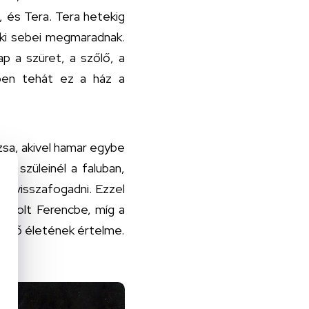
, és Tera. Tera hetekig
elki sebei megmaradnak.
 a szüret, a szőlő, a
mben tehát ez a ház a
uzsa, akivel hamar egybe
ig szüleinél a faluban,
len visszafogadni. Ezzel
s volt Ferencbe, míg a
 az ő életének értelme.