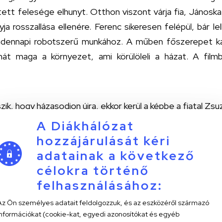
tett felesége elhunyt. Otthon viszont várja fia, Jánoska
yja rosszallása ellenére. Ferenc sikeresen felépül, bár l
ndennapi robotszerű munkához. A műben főszerepet kap
át maga a környezet, ami körülöleli a házat. A fil
k, hogy házasodjon újra, ekkor kerül a képbe a fiatal Zs
keresen kizsuppolják otthonából, ő azonban nem bírja soká
A Diákhálózat
minek egy része törvényileg is őt illeti, így a pár kényte
hozzájárulását kéri
t. A film alapján azt gondolhatjuk, hogy Tera szerelme
adatainak a következő
tkezik, hogy ő nem mást, mint szolgálni akarja, hiszen ez
célokra történő
felhasználásához:
Az Ön személyes adatait feldolgozzuk, és az eszközéről származó
információkat (cookie-kat, egyedi azonosítókat és egyéb