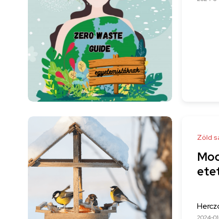
Zöld s
Mod
ete
Hercz
2024-01