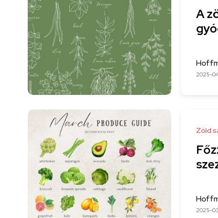
A z
gyó
Hoffm
2025-0
Zöld s
Főz
sze
Hoffm
2025-0