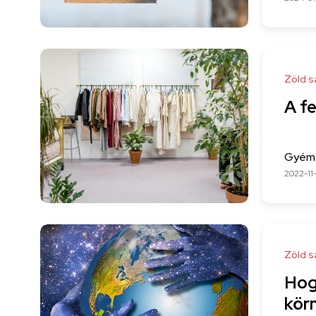
Zöld s
A f
Gyémá
2022-11
Zöld s
Hog
kör