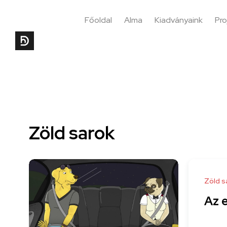
Főoldal
Alma
Kiadványaink
Pro
Zöld sarok
Zöld s
Az 