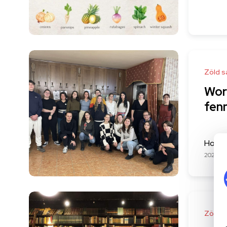
Zöld s
Wor
fen
Hoffm
2025-01
Zöld s