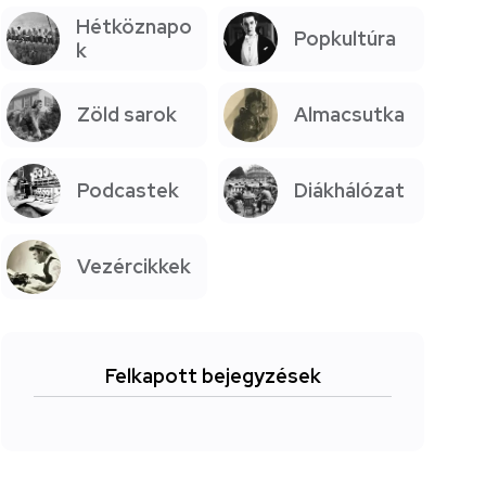
Hétköznapo
Popkultúra
k
Zöld sarok
Almacsutka
Podcastek
Diákhálózat
Vezércikkek
Felkapott bejegyzések