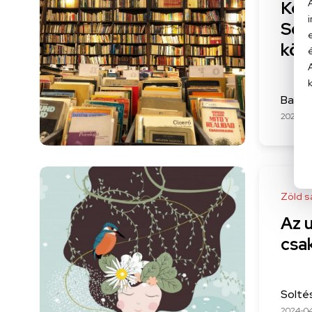
Kön
Sec
kön
Bartal
2025-01
Zöld s
Az 
csa
Solté
2024-0