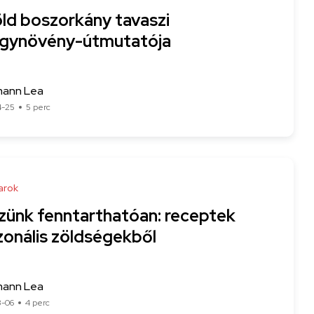
öld boszorkány tavaszi
gynövény-útmutatója
ann Lea
4-25
5 perc
arok
zünk fenntarthatóan: receptek
zonális zöldségekből
ann Lea
3-06
4 perc