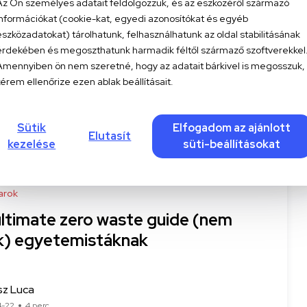
Az Ön személyes adatait feldolgozzuk, és az eszközéről származó
yvmoly vagyok, ments ki innen! –
információkat (cookie-kat, egyedi azonosítókat és egyéb
ond hand könyvek és tippek
eszközadatokat) tárolhatunk, felhasználhatunk az oldal stabilitásának
yvmolyoknak
érdekében és megoszthatunk harmadik féltől származő szoftverekkel
Amennyiben ön nem szeretné, hogy az adatait bárkivel is megosszuk,
kérem ellenőrize ezen ablak beállításait.
 Juli
-02
3 perc
Sütik
Elfogadom az ajánlott
Elutasít
kezelése
süti-beállításokat
arok
ultimate zero waste guide (nem
k) egyetemistáknak
sz Luca
4-22
4 perc