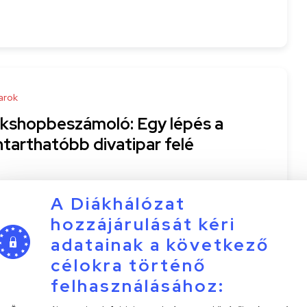
arok
kshopbeszámoló: Egy lépés a
ntarthatóbb divatipar felé
ann Lea
A Diákhálózat
-26
4 perc
hozzájárulását kéri
adatainak a következő
célokra történő
felhasználásához:
arok