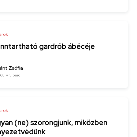
arok
enntartható gardrób ábécéje
nt Zsófia
-03
3 perc
arok
yan (ne) szorongjunk, miközben
nyezetvédünk