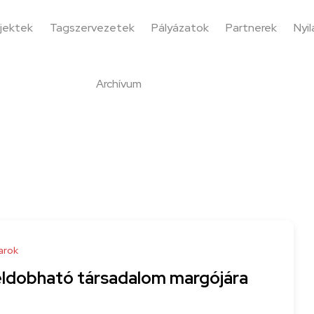
jektek
Tagszervezetek
Pályázatok
Partnerek
Nyi
Archívum
arok
eldobható társadalom margójára