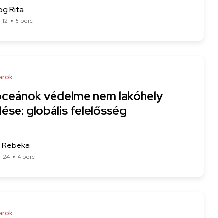
og Rita
-12
5 perc
arok
óceánok védelme nem lakóhely
ése: globális felelősség
 Rebeka
3-24
4 perc
arok