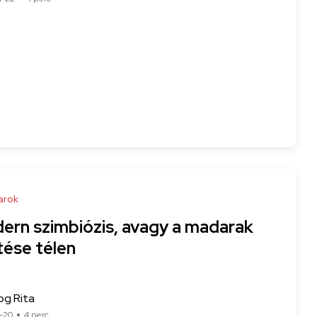
arok
ern szimbiózis, avagy a madarak
tése télen
og Rita
-20
4 perc