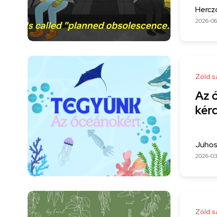
Hercz
2026-06
Zöld s
Az 
kérd
Juhos
2026-0
Zöld s