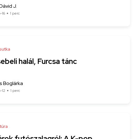
Dávid J.
-16
1 perc
sutka
beli halál, Furcsa tánc
s Boglárka
-12
1 perc
túra
árok futószalagról: A K-pop