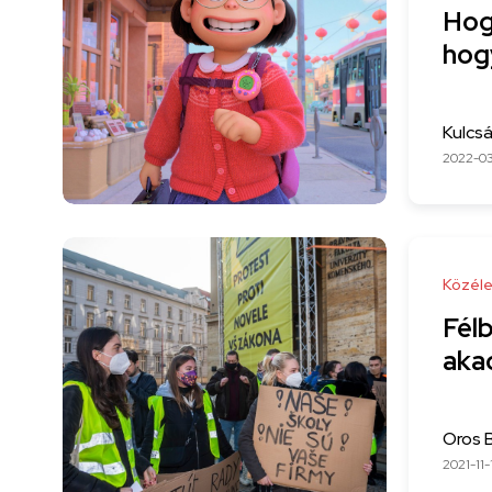
Hog
hogy
Kulcs
2022-03
Közéle
Fél
aka
Oros 
2021-11-