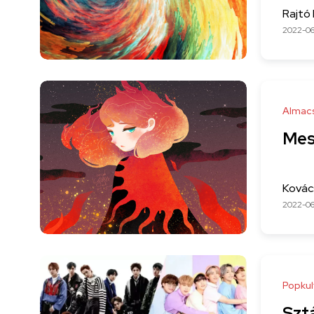
Rajtó 
2022-06
Almac
Mese
Kovác
2022-06
Popkul
Szt