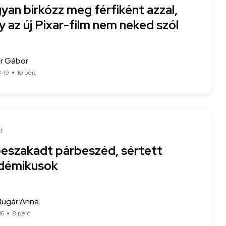
yan birkózz meg férfiként azzal,
 az új Pixar-film nem neked szól
ár Gábor
-19
10 perc
t
beszakadt párbeszéd, sértett
démikusok
Bugár Anna
16
8 perc