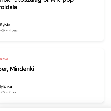
yoldala
Sylvia
6-09
4 perc
sutka
er, Mindenki
y Erika
6-05
2 perc