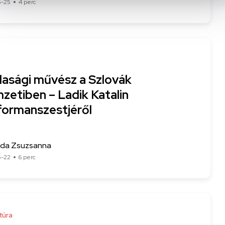
5-25
4 perc
dasági művész a Szlovák
zetiben – Ladik Katalin
formanszestjéről
Ida Zsuzsanna
5-22
6 perc
túra