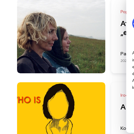
Popkul
Aft
„eur
Pasto
2022-06
Irodal
A n
Kovács