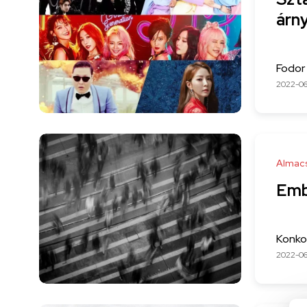
árn
Fodor 
2022-0
Almac
Emb
Konkol
2022-0