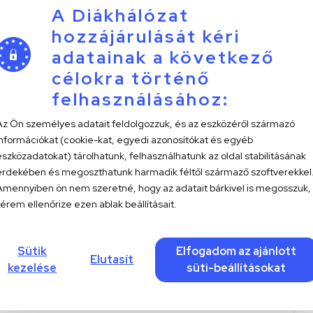
A Diákhálózat
túra
hozzájárulását kéri
er Love (Szerelem után) – avagy az
adatainak a következő
ópai alap“
célokra történő
felhasználásához:
Az Ön személyes adatait feldolgozzuk, és az eszközéről származó
rek Veronika
információkat (cookie-kat, egyedi azonosítókat és egyéb
-01
7 perc
eszközadatokat) tárolhatunk, felhasználhatunk az oldal stabilitásának
érdekében és megoszthatunk harmadik féltől származő szoftverekkel
Amennyiben ön nem szeretné, hogy az adatait bárkivel is megosszuk,
kérem ellenőrize ezen ablak beállításait.
om
ő szürke mindennapjai
Sütik
Elfogadom az ajánlott
Elutasít
kezelése
süti-beállításokat
 Kitti