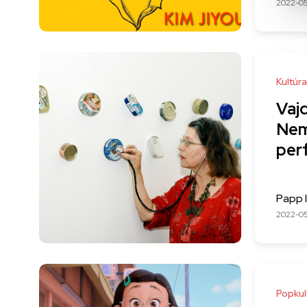
2022-0
Kultúra
Vaj
Nem
per
Papp 
2022-0
Popkul