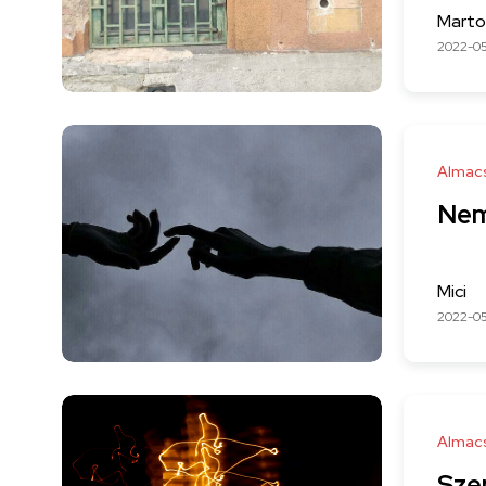
Marto
2022-0
Almac
Nem 
Mici
2022-0
Almac
Sze