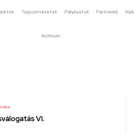
jektek
Tagszervezetek
Pályázatok
Partnerek
Nyi
Archívum
sutka
sválogatás VI.