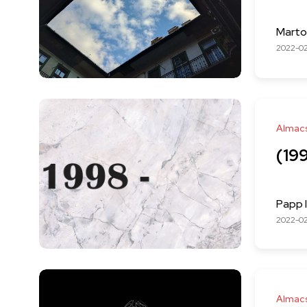
Marto
2022-0
Almac
(199
Papp 
2022-02
Almac