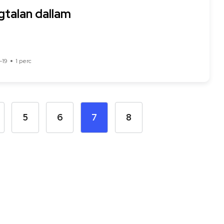
gtalan dallam
-19
1 perc
5
6
7
8