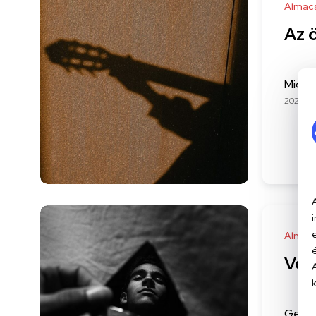
Almac
Az 
Mici
2022-04
Almac
Vers
Gereny