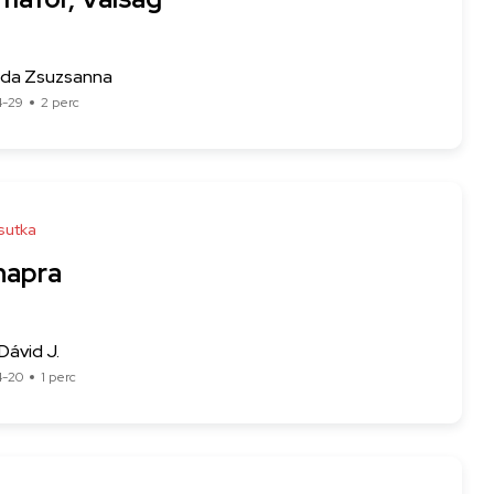
Ida Zsuzsanna
4-29
2 perc
sutka
napra
Dávid J.
4-20
1 perc