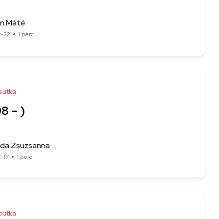
n Máté
2-22
1 perc
sutka
8 – )
Ida Zsuzsanna
-17
1 perc
sutka