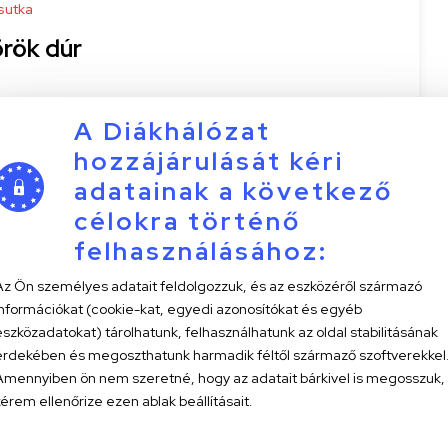
sutka
örök dúr
A Diákhálózat
-15
1 perc
hozzájárulását kéri
adatainak a következő
célokra történő
felhasználásához:
Az Ön személyes adatait feldolgozzuk, és az eszközéről származó
információkat (cookie-kat, egyedi azonosítókat és egyéb
eszközadatokat) tárolhatunk, felhasználhatunk az oldal stabilitásának
sutka
érdekében és megoszthatunk harmadik féltől származő szoftverekkel
válogatás I.
Amennyiben ön nem szeretné, hogy az adatait bárkivel is megosszuk,
kérem ellenőrize ezen ablak beállításait.
i Gergő D. G.