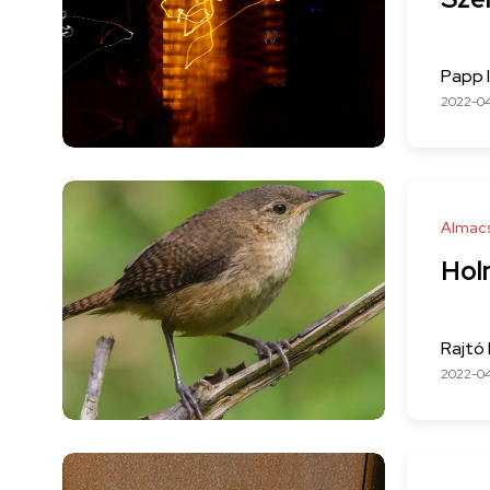
Papp 
2022-0
Almac
Hol
Rajtó 
2022-0