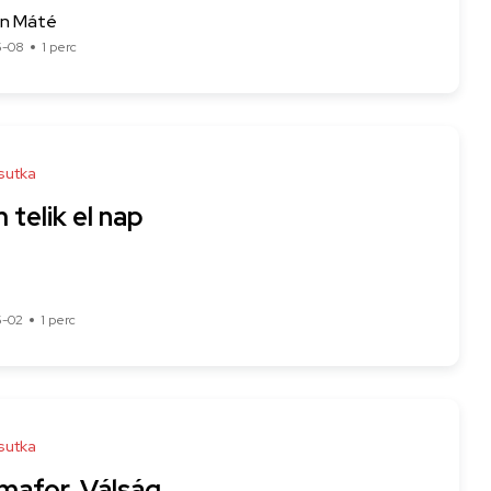
n Máté
5-08
1 perc
sutka
telik el nap
5-02
1 perc
sutka
mafor, Válság