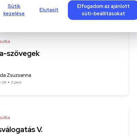
Sütik
Elfogadom az ajánlott
-11
4 perc
Elutasít
kezelése
süti-beállításokat
sutka
a-szövegek
Ida Zsuzsanna
2-26
2 perc
sutka
sválogatás V.